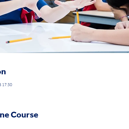
on
 17:30
ine Course