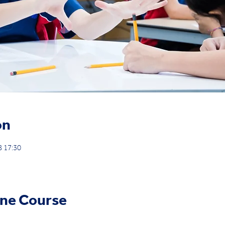
on
 17:30
ine Course