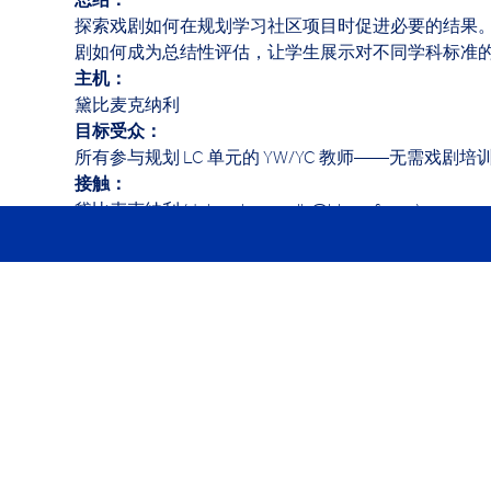
总结： 
探索戏剧如何在规划学习社区项目时促进必要的结果
剧如何成为总结性评估，让学生展示对不同学科标准的
主机： 
黛比麦克纳利
目标受众： 
所有参与规划 LC 单元的 YW/YC 教师——无需戏剧培
接触：
黛比麦克纳利 (deborah.mcnally@hk.ycef.com)