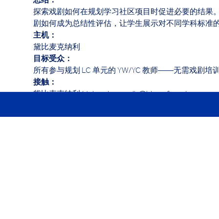
总结： 
探索戏剧如何在规划学习社区项目时促进必要的结果
剧如何成为总结性评估，让学生展示对不同学科标准的
主机： 
黛比麦克纳利
目标受众： 
所有参与规划 LC 单元的 YW/YC 教师——无需戏剧培
接触：
黛比麦克纳利 (deborah.mcnally@hk.ycef.com)