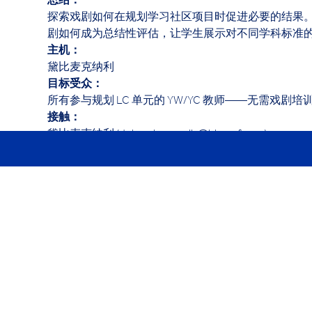
总结： 
探索戏剧如何在规划学习社区项目时促进必要的结果
剧如何成为总结性评估，让学生展示对不同学科标准的
主机： 
黛比麦克纳利
目标受众： 
所有参与规划 LC 单元的 YW/YC 教师——无需戏剧培
接触：
黛比麦克纳利 (deborah.mcnally@hk.ycef.com)