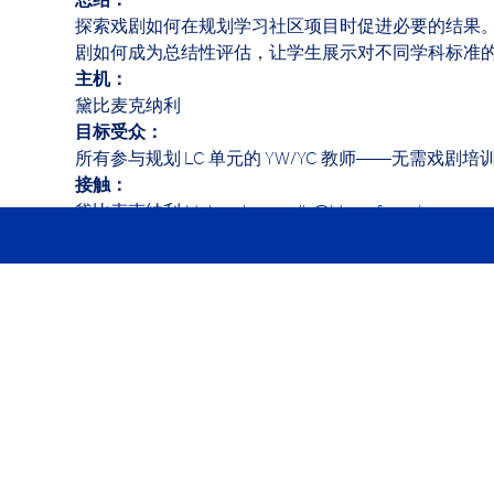
总结： 
探索戏剧如何在规划学习社区项目时促进必要的结果
剧如何成为总结性评估，让学生展示对不同学科标准的
主机： 
黛比麦克纳利
目标受众： 
所有参与规划 LC 单元的 YW/YC 教师——无需戏剧培
接触：
黛比麦克纳利 (deborah.mcnally@hk.ycef.com)