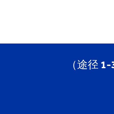
YCYW
Learning Portal
（途径 1