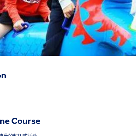
on
ine Course