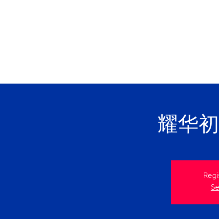
耀华初
Regi
Se